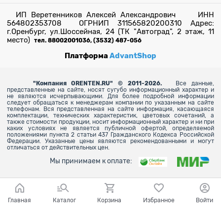
ИП Веретенников Алексей Александрович ИНН
564802353708 ОГРНИП 311565820200310 Адрес:
г.Оренбург, ул.Шоссейная, 24 (ТК "Автоград", 2 этаж, 11
место)
тел. 88002001036, (3532) 487-056
Платформа
AdvantShop
"
Компания ORENTEN.RU" © 2011-2026.
Все данные,
представленные на сайте, носят сугубо информационный характер и
не являются исчерпывающими. Для более
подробной информации
следует обращаться к менеджерам компании по указанным на сайте
телефонам. Вся представленная на сайте информация, касающаяся
комплектации, технических характеристик, цветовых сочетаний, а
также стоимости продукции, носит информационный характер и ни при
каких условиях не является публичной офертой, определяемой
положениями пункта 2 статьи 437 Гражданского Кодекса Российской
Федерации. Указанные цены являются рекомендованными и могут
отличаться от действительных цен.
Мы принимаем к оплате:
Главная
Каталог
Корзина
Избранное
Войти