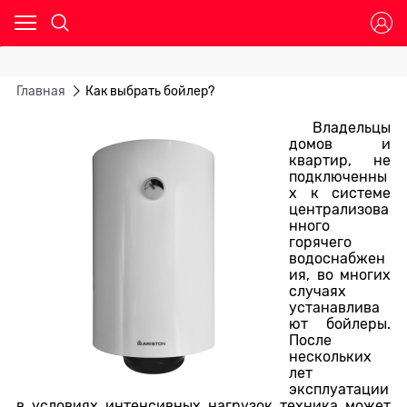
Главная
Как выбрать бойлер?
Владельцы
домов и
квартир, не
подключенны
х к системе
централизова
нного
горячего
водоснабжен
ия, во многих
случаях
устанавлива
ют бойлеры.
После
нескольких
лет
эксплуатации
в условиях интенсивных нагрузок техника может