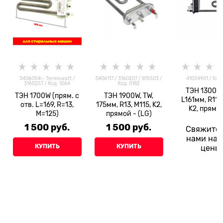
3406054i - Termowatt /
3406117 / 3160207 / 815503 /
41034901 / Код:
3160257 / Код: 1064
Код: 0182
ТЭН 1300W,
ТЭН 1700W (прям. с
ТЭН 1900W, TW,
L161мм, R11+
отв. L=169, R=13,
175мм, R13, M115, K2,
K2, прямой
M=125)
прямой - (LG)
датчико
1 500
 руб.
1 500
 руб.
Свяжитес
нами нас
КУПИТЬ
КУПИТЬ
цены