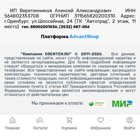
ИП Веретенников Алексей Александрович ИНН
564802353708 ОГРНИП 311565820200310 Адрес:
г.Оренбург, ул.Шоссейная, 24 (ТК "Автоград", 2 этаж, 11
место)
тел. 88002001036, (3532) 487-056
Платформа
AdvantShop
"
Компания ORENTEN.RU" © 2011-2026.
Все данные,
представленные на сайте, носят сугубо информационный характер и
не являются исчерпывающими. Для более
подробной информации
следует обращаться к менеджерам компании по указанным на сайте
телефонам. Вся представленная на сайте информация, касающаяся
комплектации, технических характеристик, цветовых сочетаний, а
также стоимости продукции, носит информационный характер и ни при
каких условиях не является публичной офертой, определяемой
положениями пункта 2 статьи 437 Гражданского Кодекса Российской
Федерации. Указанные цены являются рекомендованными и могут
отличаться от действительных цен.
Мы принимаем к оплате:
Главная
Каталог
Корзина
Избранное
Войти