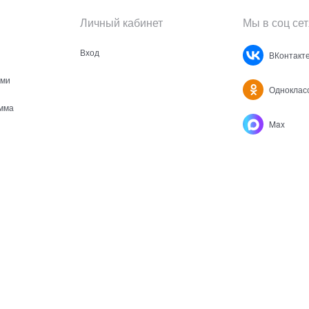
Личный кабинет
Мы в соц сет
Вход
ВКонтакт
ами
Одноклас
мма
Max