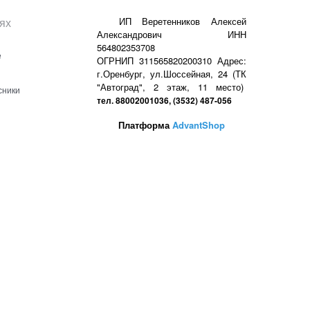
ях
ИП Веретенников Алексей
Александрович ИНН
564802353708
е
ОГРНИП 311565820200310 Адрес:
г.Оренбург, ул.Шоссейная, 24 (ТК
"Автоград", 2 этаж, 11 место)
сники
тел. 88002001036, (3532) 487-056
Платформа
AdvantShop