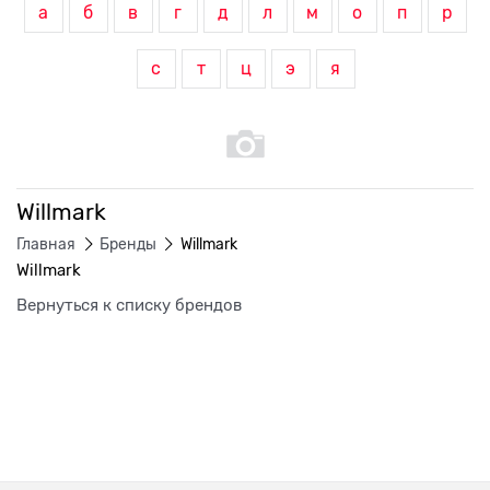
а
б
в
г
д
л
м
о
п
р
с
т
ц
э
я
Willmark
Главная
Бренды
Willmark
Willmark
Вернуться к списку брендов