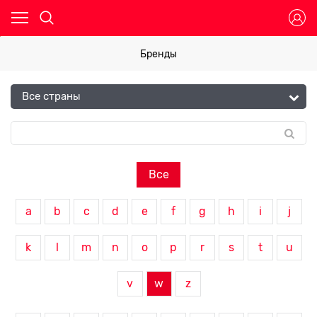
Бренды
Все
a
b
c
d
e
f
g
h
i
j
k
l
m
n
o
p
r
s
t
u
v
w
z