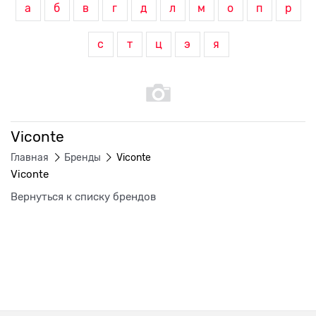
а
б
в
г
д
л
м
о
п
р
с
т
ц
э
я
Viconte
Главная
Бренды
Viconte
Viconte
Вернуться к списку брендов