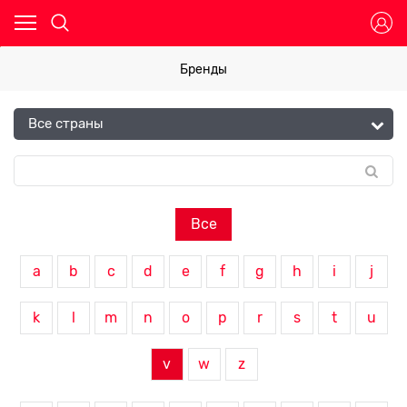
Бренды
Все
a
b
c
d
e
f
g
h
i
j
k
l
m
n
o
p
r
s
t
u
v
w
z