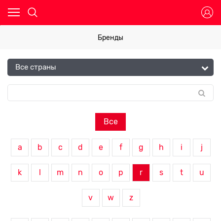
Бренды
Все
a
b
c
d
e
f
g
h
i
j
k
l
m
n
o
p
r
s
t
u
v
w
z