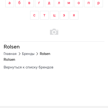
а
б
в
г
д
л
м
о
п
р
с
т
ц
э
я
Rolsen
Главная
Бренды
Rolsen
Rolsen
Вернуться к списку брендов