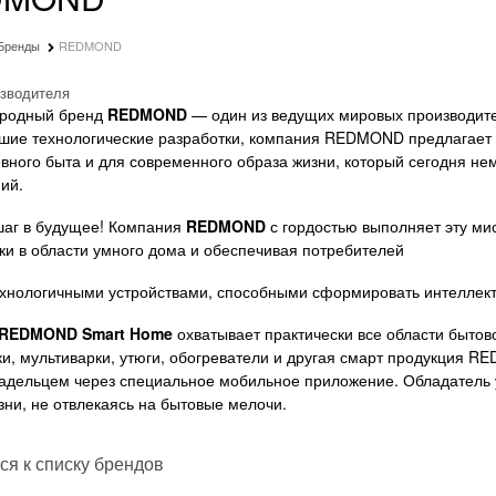
Бренды
REDMOND
изводителя
родный бренд
REDMOND
— один из ведущих мировых производите
шие технологические разработки, компания REDMOND предлагает
вного быта и для современного образа жизни, который сегодня н
ий.
шаг в будущее! Компания
REDMOND
с гордостью выполняет эту ми
ки в области умного дома и обеспечивая потребителей
хнологичными устройствами, способными сформировать интеллект
REDMOND Smart Home
охватывает практически все области бытов
и, мультиварки, утюги, обогреватели и другая смарт продукция R
адельцем через специальное мобильное приложение. Обладатель у
зни, не отвлекаясь на бытовые мелочи.
ся к списку брендов