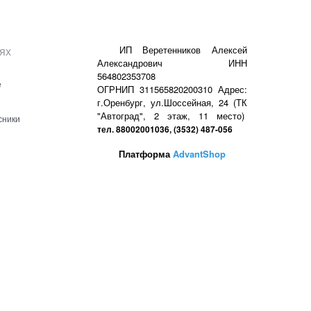
ях
ИП Веретенников Алексей
Александрович ИНН
564802353708
е
ОГРНИП 311565820200310 Адрес:
г.Оренбург, ул.Шоссейная, 24 (ТК
"Автоград", 2 этаж, 11 место)
сники
тел. 88002001036, (3532) 487-056
Платформа
AdvantShop