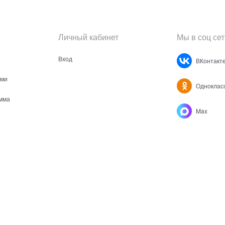
Личный кабинет
Мы в соц сет
Вход
ВКонтакт
ами
Одноклас
мма
Max