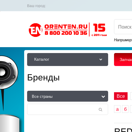
Ваш город:
Например
Каталог
Запча
Бренды
Все
а
б
RE