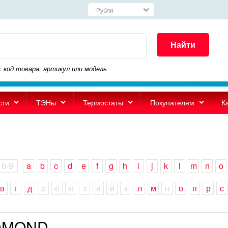
Найти
: код товара, артикул или модель
сти
ТЭНы
Термостаты
Покупателям
К
0-9
a
b
c
d
e
f
g
h
i
j
k
l
m
n
o
в
г
д
е
ё
ж
з
и
й
к
л
м
н
о
п
р
с
DMOND