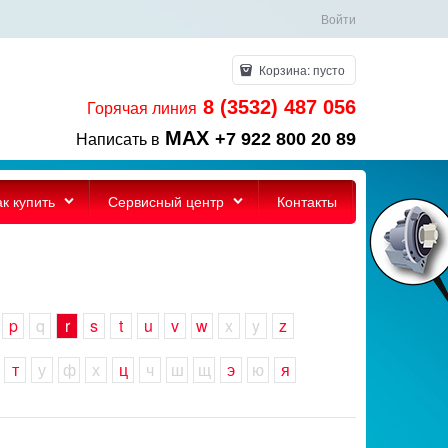
Войти
Корзина:
пусто
8 (3532) 487 056
Горячая линия
MAX
+7 922 800 20 89
Написать в
ак купить
Сервисный центр
Контакты
p
q
r
s
t
u
v
w
x
y
z
т
у
ф
х
ц
ч
ш
щ
э
ю
я