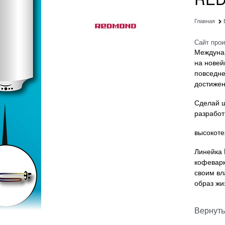
Главная
Сайт про
Междуна
на новей
повседне
достижен
Сделай 
разработ
высокоте
Линейка
кофеварк
своим вл
образ жи
Вернуть