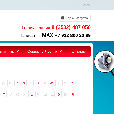
Войти
Корзина:
пусто
8 (3532) 487 056
Горячая линия
MAX
+7 922 800 20 89
Написать в
ак купить
Сервисный центр
Контакты
p
q
r
s
t
u
v
w
x
y
z
т
у
ф
х
ц
ч
ш
щ
э
ю
я