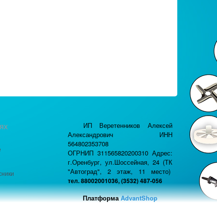
ях
ИП Веретенников Алексей
Александрович ИНН
564802353708
е
ОГРНИП 311565820200310 Адрес:
г.Оренбург, ул.Шоссейная, 24 (ТК
"Автоград", 2 этаж, 11 место)
сники
тел. 88002001036, (3532) 487-056
Платформа
AdvantShop