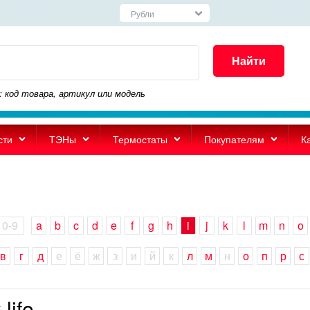
Найти
: код товара, артикул или модель
сти
ТЭНы
Термостаты
Покупателям
К
0-9
a
b
c
d
e
f
g
h
i
j
k
l
m
n
o
в
г
д
е
ё
ж
з
и
й
к
л
м
н
о
п
р
с
 life