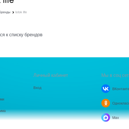
Бренды
Istok life
ся к списку брендов
Личный кабинет
Мы в соц сет
Вход
ВКонтакт
ами
Одноклас
мма
Max