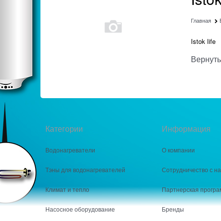
Главная
Istok life
Вернуть
Категории
Информация
Водонагреватели
О компании
Тэны для водонагревателей
Сотрудничество с н
Климат и тепло
Партнерская програ
Насосное оборудование
Бренды