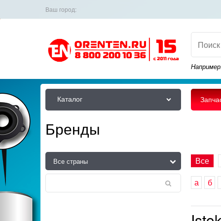
Ваш город:
Например
Каталог
Запча
Бренды
Все
а
б
Istok