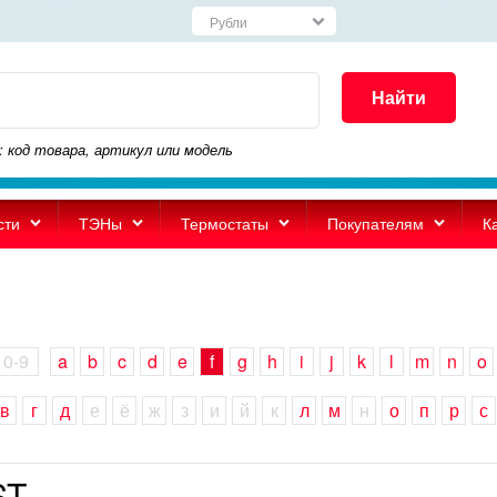
Найти
: код товара, артикул или модель
сти
ТЭНы
Термостаты
Покупателям
К
0-9
a
b
c
d
e
f
g
h
i
j
k
l
m
n
o
в
г
д
е
ё
ж
з
и
й
к
л
м
н
о
п
р
с
ST