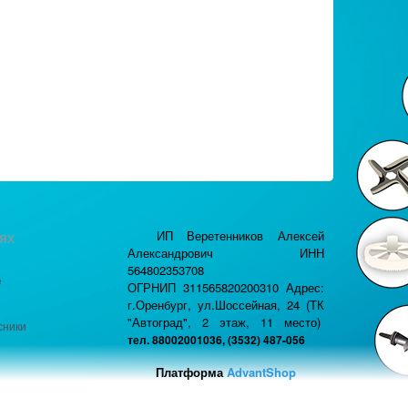
ях
ИП Веретенников Алексей
Александрович ИНН
564802353708
е
ОГРНИП 311565820200310 Адрес:
г.Оренбург, ул.Шоссейная, 24 (ТК
"Автоград", 2 этаж, 11 место)
сники
тел. 88002001036, (3532) 487-056
Платформа
AdvantShop