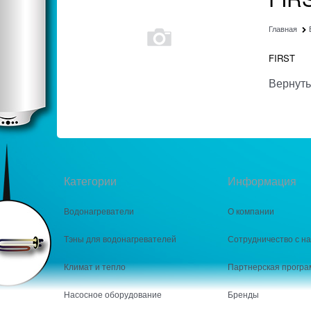
Главная
FIRST
Вернуть
Категории
Информация
Водонагреватели
О компании
Тэны для водонагревателей
Сотрудничество с н
Климат и тепло
Партнерская програ
Насосное оборудование
Бренды