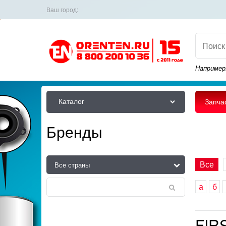
Ваш город:
Например
Каталог
Запча
Бренды
Все
а
б
FIR