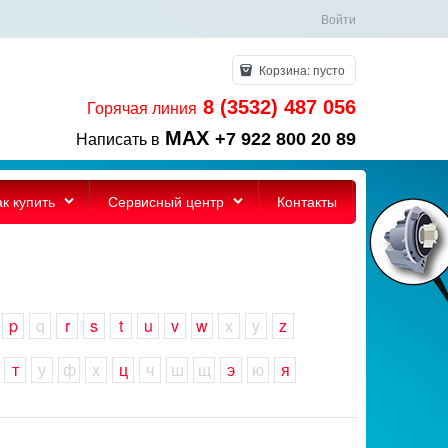
Войти
Корзина:
пусто
8 (3532) 487 056
Горячая линия
MAX
+7 922 800 20 89
Написать в
ак купить
Сервисный центр
Контакты
p
q
r
s
t
u
v
w
x
y
z
т
у
ф
х
ц
ч
ш
щ
э
ю
я