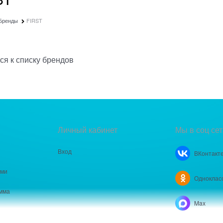
Бренды
FIRST
ся к списку брендов
Личный кабинет
Мы в соц сет
Вход
ВКонтакт
ами
Одноклас
мма
Max