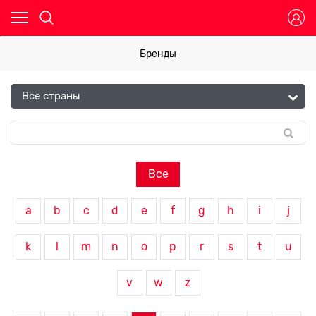
Бренды
Все
a
b
c
d
e
f
g
h
i
j
k
l
m
n
o
p
r
s
t
u
v
w
z