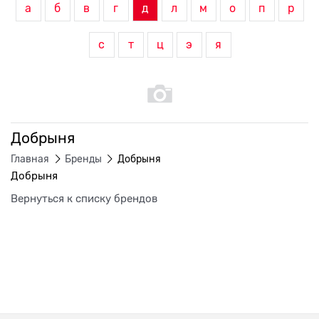
а
б
в
г
д
л
м
о
п
р
с
т
ц
э
я
Добрыня
Главная
Бренды
Добрыня
Добрыня
Вернуться к списку брендов