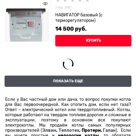
/ Код: 2987
НАВИГАТОР базовый (с
терморегулятором)
14 500
 руб.
КУПИТЬ
ПОКАЗАТЬ ЕЩЕ
Если у Вас частный дом или дача, то вопрос покупки котла
для Вас первоочередной. Как отопить дом, если нет газа?
Ответ - электрический котел или твердотопливный. Котлы,
которые работают на твердом топливе дорогие и сложные в
эксплуатации, поэтому в основном все покупают
электрокотлы. Мы продаём котлы самых популярных
производителей (
Элвин
,
Теплотех
, Протерм,
Галан
). Если
вы ищете простые и
недорогие котлы
, то обратите