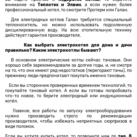
внимание на
Теплотех и Элвин
, а если нужен более
профессиональный котел, то смотрите Протерм или Галан.
Для электродных котлов Галан требуется специальный
теплоноситель, но можно использовать подсоленную
дисцилированную воду. На всю отопительную технику
действует гарантия производителя.
Как выбрать электрокотел для дома и дачи
правильно? Какие электрокотлы бывают?
В основном электрические котлы сейчас тэновые. Они
хорошо себя зарекомендовали за долгие годы. и, не смотря
на то, что они имеют ряд недостатков (перегорают тэны), по
прежнему люди предпочитают покупать именно тэновые.
Если вы сторонник проверенных временем технологий, то
покупайте тэновый котел. А если вы готовы попробовать
что-то новое, то берите электродный или индукционный
котёл.
Главное, все работы по запуску электрооборудования
нужно производить строго по рекомендации
производителя, чтобы избежать неприятных сюрпризов в
виде поломок.
Если вы хотите купить котел, то позвоните нам по
тел. 8