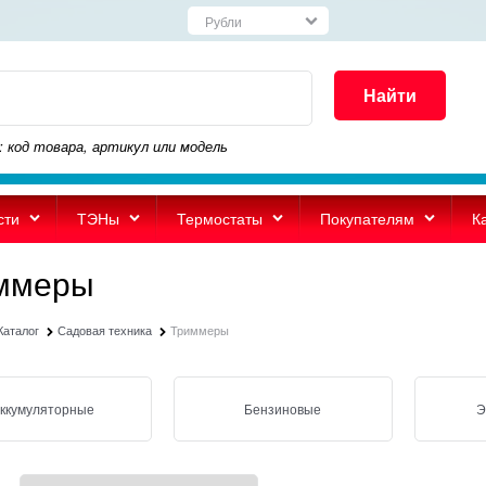
Найти
: код товара, артикул или модель
сти
ТЭНы
Термостаты
Покупателям
К
ммеры
Каталог
Садовая техника
Триммеры
ккумуляторные
Бензиновые
Э