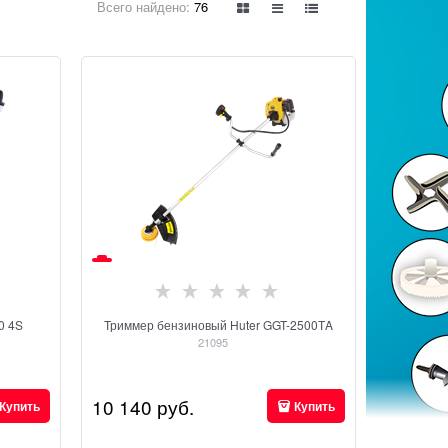
Всего найдено:
76
0 4S
Триммер бензиновый Huter GGT-2500ТA
21095
10 140
 руб.
Купить
Купить