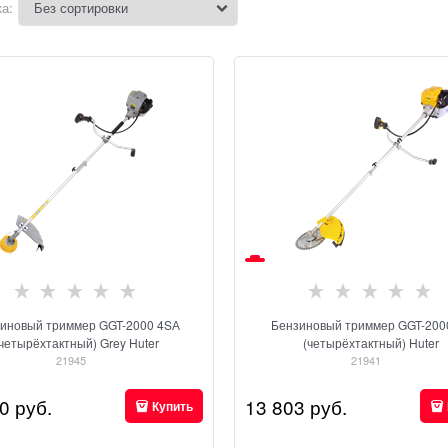
а:
иновый триммер GGT-2000 4SА
Бензиновый триммер GGT-200
(четырёхтактный) Grey Huter
(четырёхтактный) Huter
21945
21941
0
 руб.
13 803
 руб.
Купить