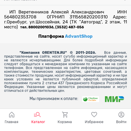
ИП Веретенников Алексей Александрович ИНН
564802353708 ОГРНИП 311565820200310 Адрес:
г.Оренбург, ул.Шоссейная, 24 (ТК "Автоград", 2 этаж, 11
место)
тел. 88002001036, (3532) 487-056
Платформа
AdvantShop
"
Компания ORENTEN.RU" © 2011-2026.
Все данные,
представленные на сайте, носят сугубо информационный характер и
не являются исчерпывающими. Для более
подробной информации
следует обращаться к менеджерам компании по указанным на сайте
телефонам. Вся представленная на сайте информация, касающаяся
комплектации, технических характеристик, цветовых сочетаний, а
также стоимости продукции, носит информационный характер и ни при
каких условиях не является публичной офертой, определяемой
положениями пункта 2 статьи 437 Гражданского Кодекса Российской
Федерации. Указанные цены являются рекомендованными и могут
отличаться от действительных цен.
Мы принимаем к оплате:
Главная
Каталог
Корзина
Избранное
Войти